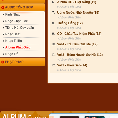
6.
Album CD - Giọt Nắng (11)
» Album Phật Giáo
AUDIO TỔNG HỢP
7.
Uống Nước Nhớ Nguồn (15)
Kinh Nhạc
» Album Phật Giáo
Nhạc Chọn Lọc
8.
Thiêng Liêng (12)
Tiếng Hát Quý Luân
» Album Phật Giáo
9.
CD - Chắp Tay Niệm Phật (12)
Nhạc Beat
» Album Phật Giáo
Nhạc Thiền
10.
Vol 4 - Trái Tim Của Mẹ (12)
Album Phật Giáo
» Album Phật Giáo
Nhạc Trẻ
11.
Vol 3 - Bóng Người Sư Nữ (12)
» Album Phật Giáo
PHẬT PHÁP
12.
Vol 2 - Hiếu Đạo (14)
» Album Phật Giáo