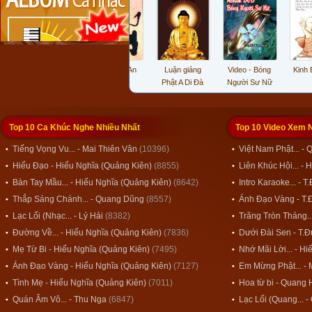
Thân Người
Nhẫn Thì An
Luận giảng
Video - Bóng
Kinh Bá
Khó Được
Phật A Di Đà
Người Sư Nữ
Top 10 Ca Khúc Nghe Nhiều Nhất
Top 10 Video Xem 
Tiếng Vọng Vu... - Mai Thiên Vân
(10396)
Việt Nam Phật... -
Hiếu Đạo - Hiếu Nghĩa (Quảng Kiên)
(8855)
Liên Khúc Hội... -
Bàn Tay Mầu... - Hiếu Nghĩa (Quảng Kiên)
(8642)
Intro Karaoke... - 
Thắp Sáng Chánh... - Quang Dũng
(8557)
Ánh Đạo Vàng - T.
Lạc Lối (Nhạc... - Lý Hải
(8382)
Trăng Tròn Tháng..
Đường Về... - Hiếu Nghĩa (Quảng Kiên)
(7836)
Dưới Đài Sen - T.
Mẹ Từ Bi - Hiếu Nghĩa (Quảng Kiên)
(7495)
Nhớ Mãi Lời... - H
Ánh Đạo Vàng - Hiếu Nghĩa (Quảng Kiên)
(7127)
Em Mừng Phật... - 
Tình Mẹ - Hiếu Nghĩa (Quảng Kiên)
(7011)
Hoa từ bi - Quang 
Quán Âm Vô... - Thu Nga
(6847)
Lạc Lối (Quang... 