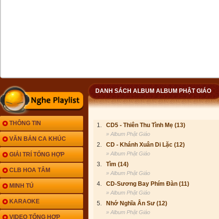
DANH SÁCH ALBUM ALBUM PHẬT GIÁO
THÔNG TIN
1.
CD5 - Thiên Thu Tình Mẹ (13)
» Album Phật Giáo
VĂN BẢN CA KHÚC
2.
CD - Khánh Xuân Di Lặc (12)
» Album Phật Giáo
GIẢI TRÍ TỔNG HỢP
3.
Tìm (14)
CLB HOA TÂM
» Album Phật Giáo
4.
CD-Sương Bay Phím Đàn (11)
MINH TÚ
» Album Phật Giáo
KARAOKE
5.
Nhớ Nghĩa Ân Sư (12)
» Album Phật Giáo
VIDEO TỔNG HỢP