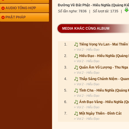
Đường Về Đất Phật - Hiếu Nghĩa (Quảng Ki
AUDIO TỔNG HỢP
Số lần nghe:
7836
|
Số lượt tải:
1735
|
PHẬT PHÁP
MEDIA KHÁC CÙNG ALBUM
1.
Tiếng Vọng Vu Lan - Mai Thiên
» Vol 2 - Hiếu Đạo
2.
Hiếu Đạo - Hiếu Nghĩa (Quảng 
» Vol 2 - Hiếu Đạo
3.
Quán Âm Vô Lượng - Thu Nga
» Vol 2 - Hiếu Đạo
4.
Thắp Sáng Chánh Niệm - Qua
» Vol 2 - Hiếu Đạo
5.
Tình Cha - Hiếu Nghĩa (Quảng 
» Vol 2 - Hiếu Đạo
6.
Ánh Đạo Vàng - Hiếu Nghĩa (Q
» Vol 2 - Hiếu Đạo
7.
Một Ngày Thiền - Đình Cát
» Vol 2 - Hiếu Đạo