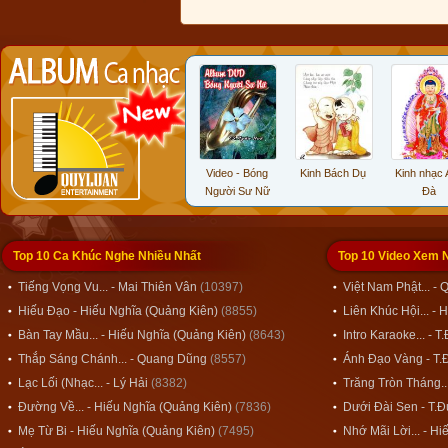
Nhẫn Thì An
Luận giảng
Video - Bóng
Kinh Bách Dụ
Kinh nhạc A D
Phật A Di Đà
Người Sư Nữ
Đà
Top 10 Ca Khúc Nghe Nhiều Nhất
Top 10 Video Xem 
Tiếng Vọng Vu... - Mai Thiên Vân
(10397)
Việt Nam Phật... -
Hiếu Đạo - Hiếu Nghĩa (Quảng Kiên)
(8855)
Liên Khúc Hội... -
Bàn Tay Mầu... - Hiếu Nghĩa (Quảng Kiên)
(8643)
Intro Karaoke... - 
Thắp Sáng Chánh... - Quang Dũng
(8557)
Ánh Đạo Vàng - T.
Lạc Lối (Nhạc... - Lý Hải
(8382)
Trăng Tròn Tháng..
Đường Về... - Hiếu Nghĩa (Quảng Kiên)
(7836)
Dưới Đài Sen - T.
Mẹ Từ Bi - Hiếu Nghĩa (Quảng Kiên)
(7495)
Nhớ Mãi Lời... - H