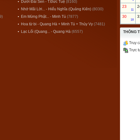
Dưới Đài Sen - T.Đức Tuệ
(8160)
23
2
Nhớ Mãi Lời... - Hiếu Nghĩa (Quảng Kiên)
(8030)
11
9)
Em Mừng Phật... - Minh Tú
(7877)
30
3
18
Hoa từ bi - Quang Hà + Minh Tú + Thủy Vy
(7481)
Lạc Lối (Quang... - Quang Hà
(6557)
THÔNG T
Truy c
Trực t