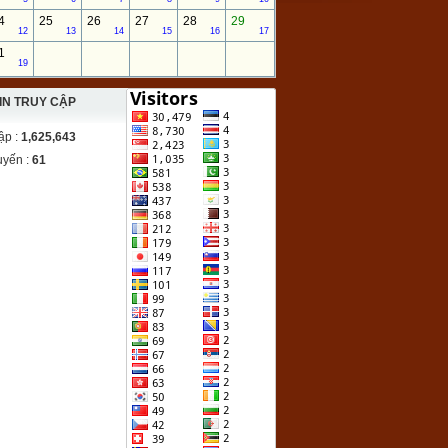
4
25
26
27
28
29
12
13
14
15
16
17
1
19
IN TRUY CẬP
ập :
1,625,643
uyến :
61