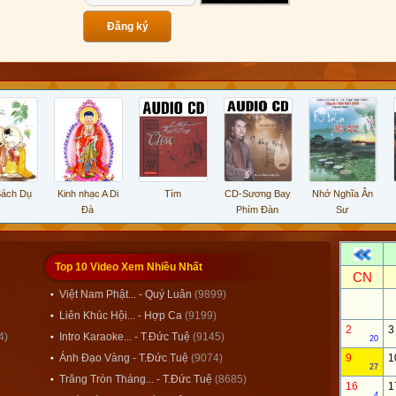
h Dụ
Kinh nhạc A Di
Tìm
CD-Sương Bay
Nhớ Nghĩa Ân
A
Đà
Phím Đàn
Sư
G
Top 10 Video Xem Nhiều Nhất
CN
Việt Nam Phật... - Quý Luân
(9899)
Liên Khúc Hội... - Hợp Ca
(9199)
2
3
4)
Intro Karaoke... - T.Đức Tuệ
(9145)
20
Ánh Đạo Vàng - T.Đức Tuệ
(9074)
9
1
27
Trăng Tròn Tháng... - T.Đức Tuệ
(8685)
16
1
4