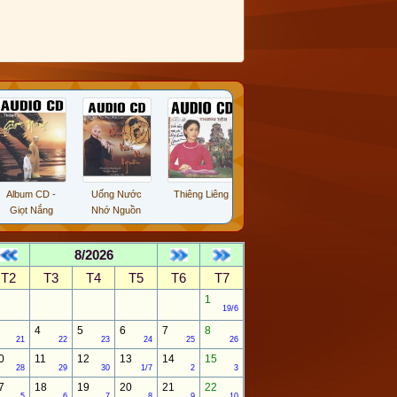
lbum CD -
Uống Nước
Thiêng Liêng
MV Bàn Tay
Nhạc Chú Phật
iọt Nắng
Nhớ Nguồn
Mầu Nhiệm
Giáo
8/2026
T2
T3
T4
T5
T6
T7
1
19/6
4
5
6
7
8
21
22
23
24
25
26
0
11
12
13
14
15
28
29
30
1/7
2
3
7
18
19
20
21
22
5
6
7
8
9
10