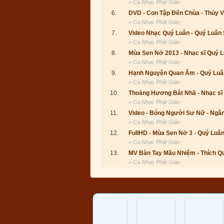
» Ca Nhạc Phật Giáo
6.
DVD - Con Tập Đến Chùa - Thủy 
» Ca Nhạc Phật Giáo
7.
Video Nhạc Quý Luân - Quý Luân 
» Ca Nhạc Phật Giáo
8.
Mùa Sen Nở 2013 - Nhạc sĩ Quý 
» Ca Nhạc Phật Giáo
9.
Hạnh Nguyện Quan Âm - Quý Luâ
» Ca Nhạc Phật Giáo
10.
Thoảng Hương Bát Nhã - Nhạc sĩ
» Ca Nhạc Phật Giáo
11.
Video - Bóng Người Sư Nữ - Ngâ
» Ca Nhạc Phật Giáo
12.
FullHD - Mùa Sen Nở 3 - Quý Luân
» Ca Nhạc Phật Giáo
13.
MV Bàn Tay Mầu Nhiệm - Thích Q
» Ca Nhạc Phật Giáo