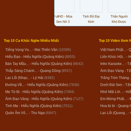
 - Thiên
CD - Khánh
FullHD - Mùa
Tịnh Độ Đại
Thân Người
 Tình Mẹ
Xuân Di Lặc
Sen Nở 3
Kinh
Khó Được
Top 10 Ca Khúc Nghe Nhiều Nhất
Top 10 Video Xem 
Tiếng Vọng Vu... - Mai Thiên Vân
(10395)
Việt Nam Phật... -
Hiếu Đạo - Hiếu Nghĩa (Quảng Kiên)
(8855)
Liên Khúc Hội... -
Bàn Tay Mầu... - Hiếu Nghĩa (Quảng Kiên)
(8642)
Intro Karaoke... - 
Thắp Sáng Chánh... - Quang Dũng
(8557)
Ánh Đạo Vàng - T.
Lạc Lối (Nhạc... - Lý Hải
(8382)
Trăng Tròn Tháng..
Đường Về... - Hiếu Nghĩa (Quảng Kiên)
(7836)
Dưới Đài Sen - T.
Mẹ Từ Bi - Hiếu Nghĩa (Quảng Kiên)
(7494)
Nhớ Mãi Lời... - H
Ánh Đạo Vàng - Hiếu Nghĩa (Quảng Kiên)
(7127)
Em Mừng Phật... - 
Tình Mẹ - Hiếu Nghĩa (Quảng Kiên)
(7011)
Hoa từ bi - Quang 
Quán Âm Vô... - Thu Nga
(6847)
Lạc Lối (Quang... 