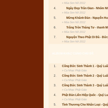
» Mùa Sen Nở 2012
4.
Ngày Đẹp Trần Gian - Nhóm N
» Mùa Sen Nở 2012
5.
Mừng Khánh Đản - Nguyễn Hu
» Mùa Sen Nở 2012
6.
Trăng Tròn Tháng Tư - thanh M
» Mùa Sen Nở 2012
7.
Nguyện Theo Phật Di Đà - Đứ
» Mùa Sen Nở 2012
ALBUM KHÁC CÙNG CHỦ ĐỀ
1.
Công Đức Sinh Thành 1 - Quý Luâ
» Ca Nhạc Phật Giáo
2.
Công Đức Sinh Thành 2 - Quý Luâ
» Ca Nhạc Phật Giáo
3.
Công Đức Sinh Thành 3 - Quý Luâ
» Ca Nhạc Phật Giáo
4.
Phật Đản Liên Hiệp Quốc - Quý Lu
» Ca Nhạc Phật Giáo
5.
Tình Thương Cho Nhân Loại - Quý